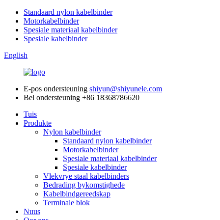
Standaard nylon kabelbinder
Motorkabelbinder
Spesiale materiaal kabelbinder
Spesiale kabelbinder
English
E-pos ondersteuning
shiyun@shiyunele.com
Bel ondersteuning
+86 18368786620
Tuis
Produkte
Nylon kabelbinder
Standaard nylon kabelbinder
Motorkabelbinder
Spesiale materiaal kabelbinder
Spesiale kabelbinder
Vlekvrye staal kabelbinders
Bedrading bykomstighede
Kabelbindgereedskap
Terminale blok
Nuus