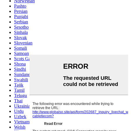
Norwegian
Pashto
Persian
Punjabi
Serbian
Sesotho
Sinhala
Slovak
Slovenian
Somali
Samoan
Scots Gaelic
Shona
Sindhi
Sundanese
Swahili
Tajik
Tamil
Telugu
Thai
Ukrainian
Urdu
Uzbek
Vietnamese
Welsh