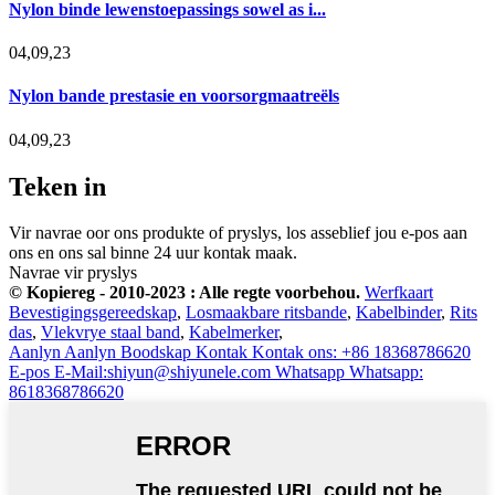
Nylon binde lewenstoepassings sowel as i...
04,09,23
Nylon bande prestasie en voorsorgmaatreëls
04,09,23
Teken in
Vir navrae oor ons produkte of pryslys, los asseblief jou e-pos aan
ons en ons sal binne 24 uur kontak maak.
Navrae vir pryslys
© Kopiereg - 2010-2023 : Alle regte voorbehou.
Werfkaart
Bevestigingsgereedskap
,
Losmaakbare ritsbande
,
Kabelbinder
,
Rits
das
,
Vlekvrye staal band
,
Kabelmerker
,
Aanlyn
Aanlyn Boodskap
Kontak
Kontak ons: +86 18368786620
E-pos
E-Mail:shiyun@shiyunele.com
Whatsapp
Whatsapp:
8618368786620