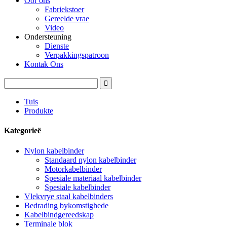
Oor ons
Fabriekstoer
Gereelde vrae
Video
Ondersteuning
Dienste
Verpakkingspatroon
Kontak Ons
Tuis
Produkte
Kategorieë
Nylon kabelbinder
Standaard nylon kabelbinder
Motorkabelbinder
Spesiale materiaal kabelbinder
Spesiale kabelbinder
Vlekvrye staal kabelbinders
Bedrading bykomstighede
Kabelbindgereedskap
Terminale blok