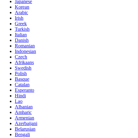
Japanese
Korean
Arabic
Irish
Greek
Turkish
Italian
Danish
Romanian
Indonesian
Czech
Afrikaans
Swedish
Polish
Basque
Catalan
Esperanto
Hindi
Lao
Albanian
Amharic
Armenian
Azerbaijani
Belarusian
Bengali