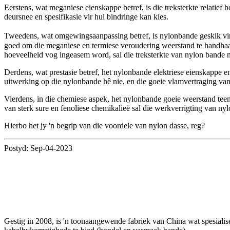
Eerstens, wat meganiese eienskappe betref, is die treksterkte relatief
deursnee en spesifikasie vir hul bindringe kan kies.
Tweedens, wat omgewingsaanpassing betref, is nylonbande geskik vir
goed om die meganiese en termiese veroudering weerstand te handhaaf.
hoeveelheid vog ingeasem word, sal die treksterkte van nylon bande n
Derdens, wat prestasie betref, het nylonbande elektriese eienskappe en
uitwerking op die nylonbande hê nie, en die goeie vlamvertraging v
Vierdens, in die chemiese aspek, het nylonbande goeie weerstand tee
van sterk sure en fenoliese chemikalieë sal die werkverrigting van n
Hierbo het jy 'n begrip van die voordele van nylon dasse, reg?
Postyd: Sep-04-2023
Gestig in 2008, is 'n toonaangewende fabriek van China wat spesiali