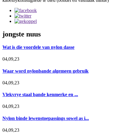
kabelbykomstighede te bied (bondel en vasmaak bande)
jongste nuus
Wat is die voordele van nylon dasse
04,09,23
Waar word nylonbande algemeen gebruik
04,09,23
Vlekvrye staal bande kenmerke en ...
04,09,23
Nylon binde lewenstoepassings sowel as i...
04,09,23