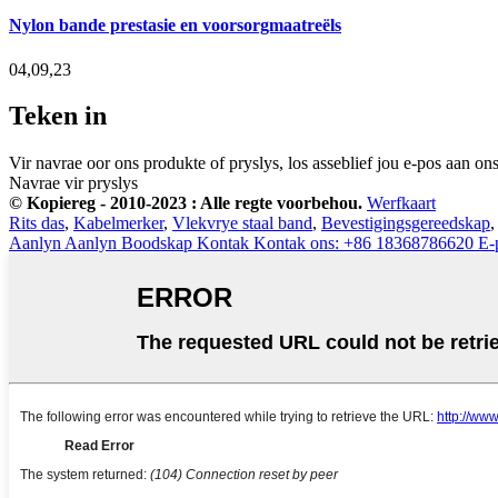
Nylon bande prestasie en voorsorgmaatreëls
04,09,23
Teken in
Vir navrae oor ons produkte of pryslys, los asseblief jou e-pos aan o
Navrae vir pryslys
© Kopiereg - 2010-2023 : Alle regte voorbehou.
Werfkaart
Rits das
,
Kabelmerker
,
Vlekvrye staal band
,
Bevestigingsgereedskap
Aanlyn
Aanlyn Boodskap
Kontak
Kontak ons: +86 18368786620
E-