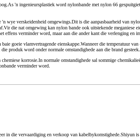
 hoog.As 'n ingenieursplastiek word nylonbande met nylon 66 gespuitgiet,
 'n wye verskeidenheid omgewings.Dit is die aanpasbaarheid van nylo
Vir die nat omgewing kan nylon bande ook uitstekende meganiese eiensk
et effens verminder word, maar aan die ander kant die verlenging en im
 baie goeie vlamvertragende eienskappe.Wanneer die temperatuur van die 
an die produk word onder normale omstandighede aan die brand gesteek.
n chemiese korrosie.In normale omstandighede sal sommige chemikalieë
ylonbande verminder word.
seer in die vervaardiging en verkoop van kabelbykomstighede.Shiyun is 