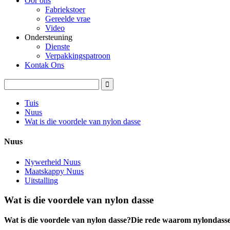
Oor ons
Fabriekstoer
Gereelde vrae
Video
Ondersteuning
Dienste
Verpakkingspatroon
Kontak Ons
Tuis
Nuus
Wat is die voordele van nylon dasse
Nuus
Nywerheid Nuus
Maatskappy Nuus
Uitstalling
Wat is die voordele van nylon dasse
Wat is die voordele van nylon dasse?Die rede waarom nylondasse