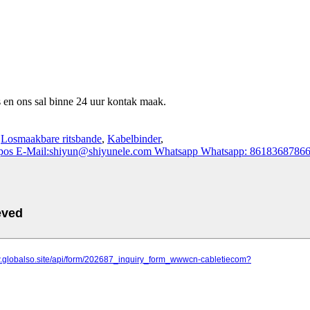
ns en ons sal binne 24 uur kontak maak.
,
Losmaakbare ritsbande
,
Kabelbinder
,
pos
E-Mail:shiyun@shiyunele.com
Whatsapp
Whatsapp: 8618368786