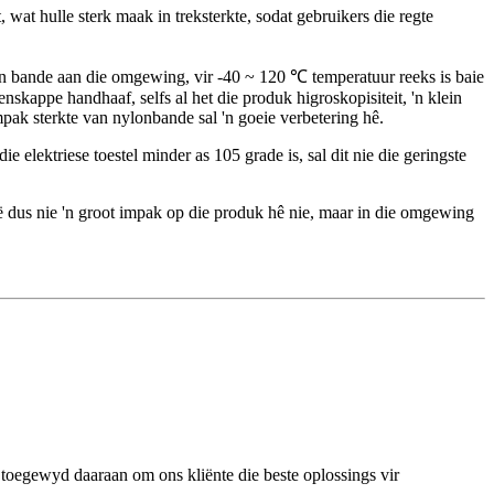
 wat hulle sterk maak in treksterkte, sodat gebruikers die regte
n bande aan die omgewing, vir -40 ~ 120 ℃ temperatuur reeks is baie
appe handhaaf, selfs al het die produk higroskopisiteit, 'n klein
pak sterkte van nylonbande sal 'n goeie verbetering hê.
elektriese toestel minder as 105 grade is, sal dit nie die geringste
 dus nie 'n groot impak op die produk hê nie, maar in die omgewing
toegewyd daaraan om ons kliënte die beste oplossings vir