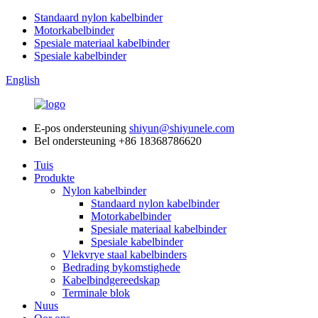
Standaard nylon kabelbinder
Motorkabelbinder
Spesiale materiaal kabelbinder
Spesiale kabelbinder
English
E-pos ondersteuning
shiyun@shiyunele.com
Bel ondersteuning
+86 18368786620
Tuis
Produkte
Nylon kabelbinder
Standaard nylon kabelbinder
Motorkabelbinder
Spesiale materiaal kabelbinder
Spesiale kabelbinder
Vlekvrye staal kabelbinders
Bedrading bykomstighede
Kabelbindgereedskap
Terminale blok
Nuus