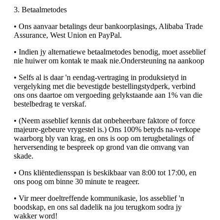
3. Betaalmetodes
• Ons aanvaar betalings deur bankoorplasings, Alibaba Trade
Assurance, West Union en PayPal.
• Indien jy alternatiewe betaalmetodes benodig, moet asseblief
nie huiwer om kontak te maak nie.Ondersteuning na aankoop
• Selfs al is daar 'n eendag-vertraging in produksietyd in
vergelyking met die bevestigde bestellingstydperk, verbind
ons ons daartoe om vergoeding gelykstaande aan 1% van die
bestelbedrag te verskaf.
• (Neem asseblief kennis dat onbeheerbare faktore of force
majeure-gebeure vrygestel is.) Ons 100% betyds na-verkope
waarborg bly van krag, en ons is oop om terugbetalings of
herversending te bespreek op grond van die omvang van
skade.
• Ons kliëntediensspan is beskikbaar van 8:00 tot 17:00, en
ons poog om binne 30 minute te reageer.
• Vir meer doeltreffende kommunikasie, los asseblief 'n
boodskap, en ons sal dadelik na jou terugkom sodra jy
wakker word!