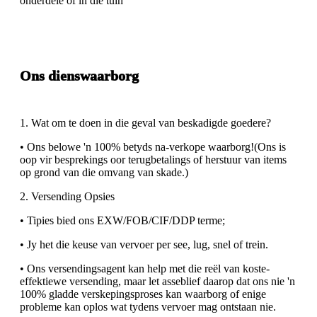
onderdele of in die tuin
Ons dienswaarborg
1. Wat om te doen in die geval van beskadigde goedere?
• Ons belowe 'n 100% betyds na-verkope waarborg!(Ons is
oop vir besprekings oor terugbetalings of herstuur van items
op grond van die omvang van skade.)
2. Versending Opsies
• Tipies bied ons EXW/FOB/CIF/DDP terme;
• Jy het die keuse van vervoer per see, lug, snel of trein.
• Ons versendingsagent kan help met die reël van koste-
effektiewe versending, maar let asseblief daarop dat ons nie 'n
100% gladde verskepingsproses kan waarborg of enige
probleme kan oplos wat tydens vervoer mag ontstaan ​​nie.