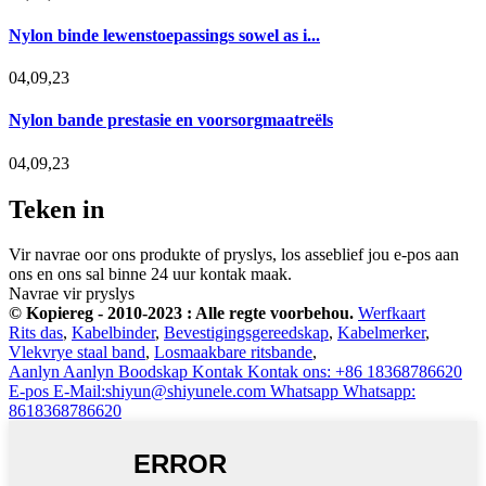
Nylon binde lewenstoepassings sowel as i...
04,09,23
Nylon bande prestasie en voorsorgmaatreëls
04,09,23
Teken in
Vir navrae oor ons produkte of pryslys, los asseblief jou e-pos aan
ons en ons sal binne 24 uur kontak maak.
Navrae vir pryslys
© Kopiereg - 2010-2023 : Alle regte voorbehou.
Werfkaart
Rits das
,
Kabelbinder
,
Bevestigingsgereedskap
,
Kabelmerker
,
Vlekvrye staal band
,
Losmaakbare ritsbande
,
Aanlyn
Aanlyn Boodskap
Kontak
Kontak ons: +86 18368786620
E-pos
E-Mail:shiyun@shiyunele.com
Whatsapp
Whatsapp:
8618368786620