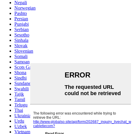
Nepali
Norwegian
Pashto
Persian
Punjabi
Serbian
Sesotho
Sinhala
Slovak
Slovenian
Somali
Samoan
Scots Gaelic
Shona
Sindhi
Sundanese
Swahili
Tajik
Tamil
Telugu
Thai
Ukrainian
Urdu
Uzbek
Vietnamese