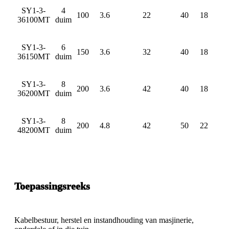
SY1-3-
4
100
3.6
22
40
18
36100MT
duim
SY1-3-
6
150
3.6
32
40
18
36150MT
duim
SY1-3-
8
200
3.6
42
40
18
36200MT
duim
SY1-3-
8
200
4.8
42
50
22
48200MT
duim
Toepassingsreeks
Kabelbestuur, herstel en instandhouding van masjinerie,