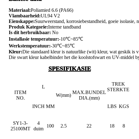
Materiaal:
Poliamied 6.6 (PA66)
Vlambaarheid:
UL94 V2
Eienskappe:
Suurweerstand, korrosiebestandheid, goeie isolasie, 
Produk Kategorie:
Interne tandband
Is dit herbruikbaar:
No
Installasie temperatuur:
-10℃~85℃
Werkstemperatuur:
-30℃~85℃
Kleur:
Die standaard kleur is natuurlike (wit) kleur, wat geskik is 
Die swart kleur kabelbinder het die koolstofswart en UV-middel by
SPESIFIKASIE
TREK
L
STERKTE
ITEM
MAX.BUNDEL
W(mm)
NO.
DIA.(mm)
INCH
MM
LBS
KGS
SY1-3-
4
100
2.5
22
18
8
25100MT
duim