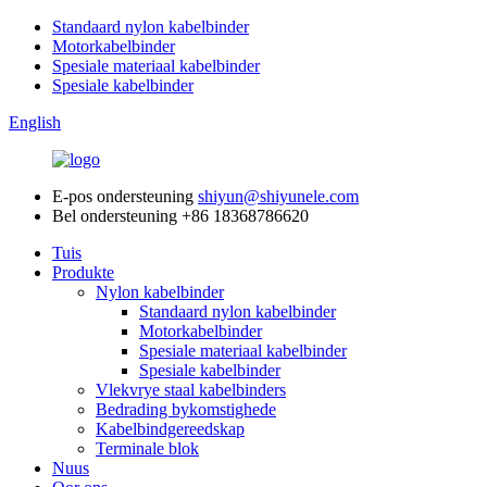
Standaard nylon kabelbinder
Motorkabelbinder
Spesiale materiaal kabelbinder
Spesiale kabelbinder
English
E-pos ondersteuning
shiyun@shiyunele.com
Bel ondersteuning
+86 18368786620
Tuis
Produkte
Nylon kabelbinder
Standaard nylon kabelbinder
Motorkabelbinder
Spesiale materiaal kabelbinder
Spesiale kabelbinder
Vlekvrye staal kabelbinders
Bedrading bykomstighede
Kabelbindgereedskap
Terminale blok
Nuus