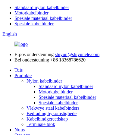
Standaard nylon kabelbinder
Motorkabelbinder
Spesiale materiaal kabelbinder
Spesiale kabelbinder
English
E-pos ondersteuning
shiyun@shiyunele.com
Bel ondersteuning
+86 18368786620
Tuis
Produkte
Nylon kabelbinder
Standaard nylon kabelbinder
Motorkabelbinder
Spesiale materiaal kabelbinder
Spesiale kabelbinder
Vlekvrye staal kabelbinders
Bedrading bykomstighede
Kabelbindgereedskap
Terminale blok
Nuus