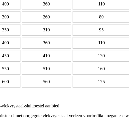
400
360
110
300
260
80
350
310
95
400
360
110
450
410
130
550
510
160
600
560
175
vlekvrystaal-sluittoestel aanbied.
uitstelsel met oorgegote vlekvrye staal verleen voortreflike meganiese 