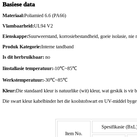
Basiese data
Materiaal:
Poliamied 6.6 (PA66)
Vlambaarheid:
UL94 V2
Eienskappe:
Suurweerstand, korrosiebestandheid, goeie isolasie, nie
Produk Kategorie:
Interne tandband
Is dit herbruikbaar:
no
I
installasie temperatuur:
-10℃~85℃
Werkstemperatuur:
-30℃~85℃
Kleur:
Die standaard kleur is natuurlike (wit) kleur, wat geskik is vir
Die swart kleur kabelbinder het die koolstofswart en UV-middel bygev
Spesifikasie (BxL
Item No.