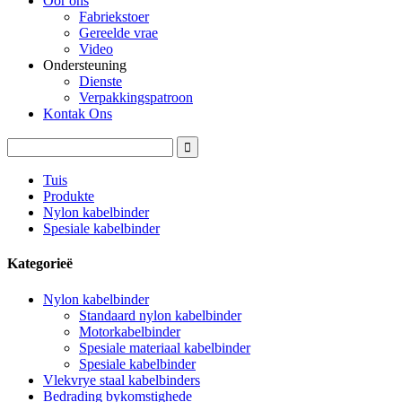
Oor ons
Fabriekstoer
Gereelde vrae
Video
Ondersteuning
Dienste
Verpakkingspatroon
Kontak Ons
Tuis
Produkte
Nylon kabelbinder
Spesiale kabelbinder
Kategorieë
Nylon kabelbinder
Standaard nylon kabelbinder
Motorkabelbinder
Spesiale materiaal kabelbinder
Spesiale kabelbinder
Vlekvrye staal kabelbinders
Bedrading bykomstighede