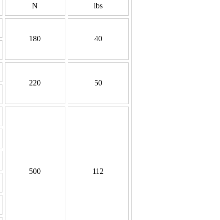
N
lbs
180
40
220
50
500
112